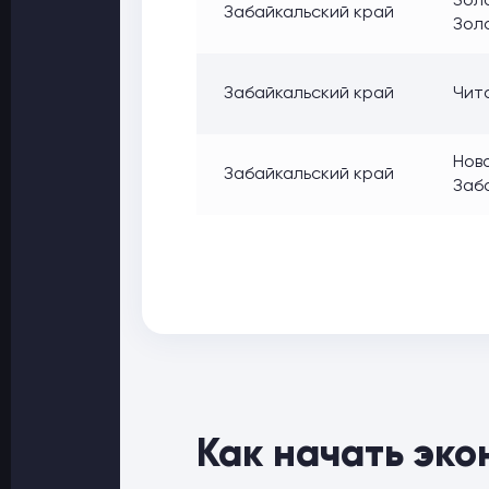
Золо
Забайкальский край
Зол
Забайкальский край
Чита
Ново
Забайкальский край
Заб
Как начать эко