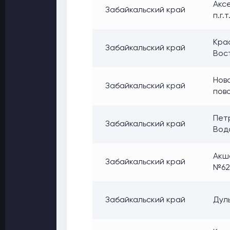
Акс
Забайкальский край
п.г.
Крас
Забайкальский край
Вос
Ново
Забайкальский край
пов
Пет
Забайкальский край
Вод
Акша
Забайкальский край
№62
Забайкальский край
Дуль