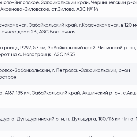
еново-Зиловское, Забайкальский край, Чернышевский р-о
т.Аксеново-Зиловское, ст.Зилово, АЗС №114
нокаменск, Забайкальский край, г.Краснокаменск, в 120 
точнее дома 2В, АЗС Восточная
троицк, Р297, 57 км, Забайкальский край, Читинский р-он,
орот на с. Новотроицк, АЗС №55
ровск-Забайкальский, г. Петровск-Забайкальский, р-он
остроя
, А167, 185 км, Забайкальский край, Акшинский р-он, с.Акш
дурга, Дульдургинский р-н, п. Дульдурга, 180/116 км Чита