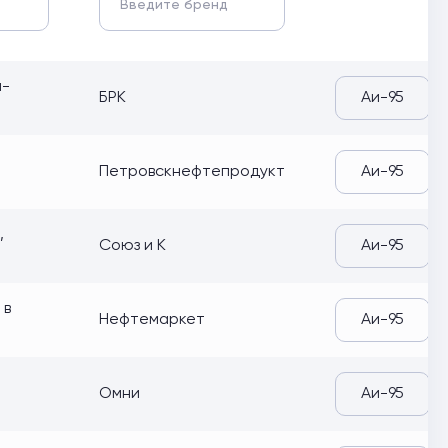
а-
БРК
Аи-95
Петровскнефтепродукт
Аи-95
,
Союз и К
Аи-95
 в
Нефтемаркет
Аи-95
Омни
Аи-95