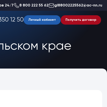
ов 24/7
8 800 222 55 62
gl88002225562@ac-nn.ru
350 12 50
Личный кабинет
Получить договор
льском крае