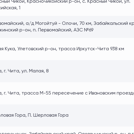
ный Чикой, Красночикойский р-он, с. Красный Чикой, ул.
ийская, 1
омайский, а/д Могойтуй - Олочи, 70 км, Забайкальский к
кинский р-он, п. Первомайский, АЗС №69
я Кука, Улетовский р-он, трасса Иркутск-Чита 938 км
, г. Чита, ул. Малая, 8
а, г. Чита, трасса М-55 пересечение с Ивановским проез
ловая Гора, П. Шерловая Гора