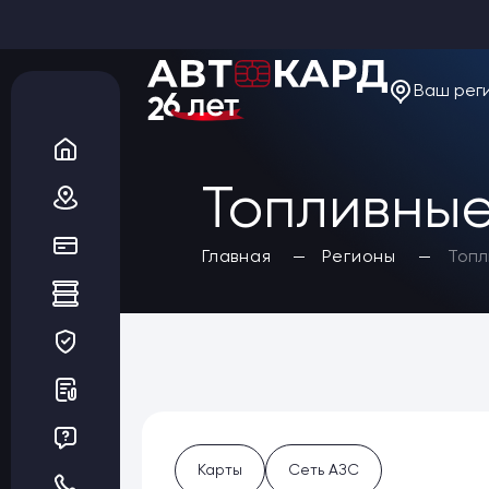
Ваш рег
О компании
Новости
Акции
Вакансии
Топливные
Благотворительность
Отзывы
Статьи
Да, верно
Главная
Регионы
Топл
Сеть АЗС
Топливные карты
Заказать карты
Получить выгоду
Регионы
Бренды АЗС
Мойки
Шиномонтаж
Ремонт и ТО
Карты
Сеть АЗС