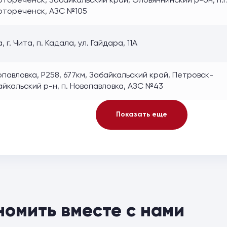
тореченск, Забайкальский край, Оловяннинский р-он, п.г.
отореченск, АЗС №105
, г. Чита, п. Кадала, ул. Гайдара, 11А
павловка, Р258, 677км, Забайкальский край, Петровск-
айкальский р-н, п. Новопавловка, АЗС №43
Показать еще
номить вместе с нами