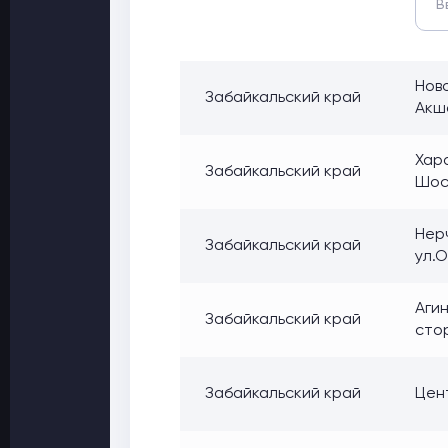
Ново
Забайкальский край
Акш
Хара
Забайкальский край
Шосс
Нерч
Забайкальский край
ул.О
Агин
Забайкальский край
стор
Забайкальский край
Цент