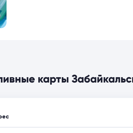
пливные карты Забайкальс
рес