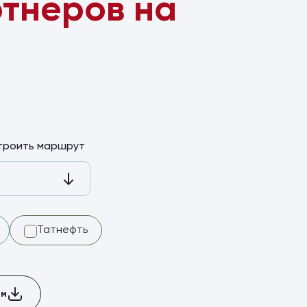
тнеров на
ы
троить маршрут
Татнефть
ом