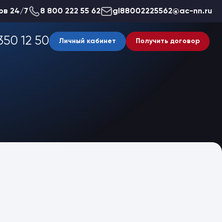
ов 24/7
8 800 222 55 62
gl88002225562@ac-nn.ru
350 12 50
Личный кабинет
Получить договор