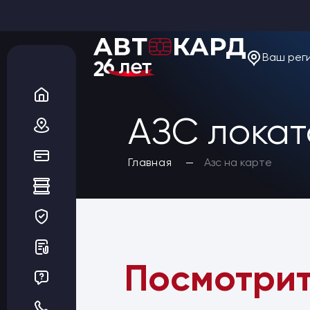
Ваш рег
О компании
Новости
Акции
Вакансии
АЗС лока
Благотворительность
Отзывы
Статьи
Да, верно
Главная
Азс на карте
Сеть АЗС
Топливные карты
Заказать карты
Получить выгоду
Регионы
Бренды АЗС
Мойки
Посмотри
Шиномонтаж
Ремонт и ТО