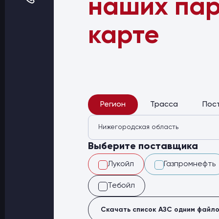
наших пар
Оптовые поставки
Топливо и автомасла по оптовым ценам
Страхование
карте
Страхование физических лиц
Страхование юридических лиц
Страховые компании
Электронные перевозочные документ
Вопрос-ответ
Контакты
Регион
Трасса
Пос
Нижегородская область
Выберите поставщика
Лукойл
Газпромнефть
Тебойл
Скачать список АЗС одним файл