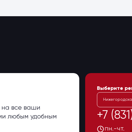
Выберите ре
Нижегородска
 на все ваши
+7 (83
ами любым удобным
пн.-чт.