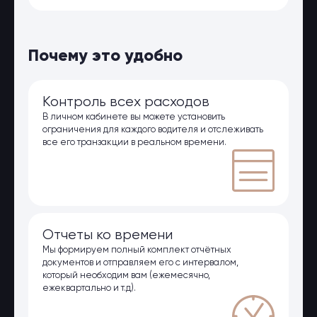
Оптовые поставки
Топливо и автомасла по оптовым
ценам
Страхование
Почему это удобно
Страхование физических лиц
Страхование юридических лиц
Страховые компании
Контроль всех расходов
Электронные перевозочные
В личном кабинете вы можете установить
ограничения для каждого водителя и отслеживать
документы
все его транзакции в реальном времени.
Вопрос-ответ
Контакты
Отчеты ко времени
Мы формируем полный комплект отчётных
документов и отправляем его с интервалом,
который необходим вам (ежемесячно,
ежеквартально и т.д).