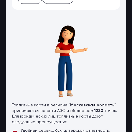
Оптовые поставки
Топливо и автомасла по оптовым
ценам
Страхование
Страхование физических лиц
Страхование юридических лиц
Страховые компании
Электронные перевозочные
документы
Вопрос-ответ
Контакты
Топливные карты в регионе "
Московская область
"
принимаются на сети АЗС из более чем
1230
точек.
Для юридических лиц топливные карты дают
следующие преимущества:
Удобный сервис: бухгалтерская отчетность,