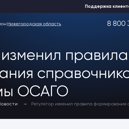
Поддержка клиент
8 800 
ион:
Нижегородская область
 изменил правила
Выбрать другой
ния справочнико
емы ОСАГО
Новости
Регулятор изменил правила формирования 