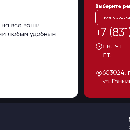
Выберите ре
Нижегородска
 на все ваши
+7 (83
ами любым удобным
пн.-чт.
пт
603024, 
ул. Генки