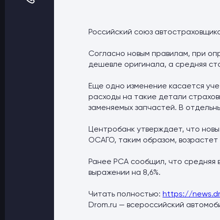
Оптовые поставки
Топливо и автомасла по оптовым ценам
Страхование
Российский союз автостраховщико
Страхование физических лиц
Страхование юридических лиц
Согласно новым правилам, при оп
Страховые компании
дешевле оригинала, а средняя ст
Электронные перевозочные документ
Вопрос-ответ
Еще одно изменение касается уче
Контакты
расходы на такие детали страхов
заменяемых запчастей. В отдельн
Центробанк утверждает, что новы
ОСАГО, таким образом, возрастет 
Ранее РСА сообщил, что средняя в
выражении на 8,6%.
Читать полностью:
https://news.d
Drom.ru — всероссийский автомоб