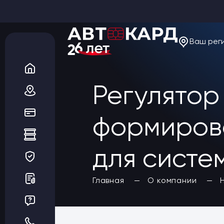
Ваш рег
О компании
Новости
Акции
Вакансии
Регулятор
Благотворительность
Отзывы
Статьи
Да, верно
формирова
Сеть АЗС
Топливные карты
Заказать карты
для сист
Получить выгоду
Регионы
Бренды АЗС
Главная
О компании
Мойки
Шиномонтаж
Ремонт и ТО