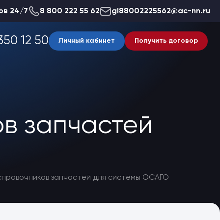
ов 24/7
8 800 222 55 62
gl88002225562@ac-nn.ru
350 12 50
Личный кабинет
Получить договор
в запчастей
справочников запчастей для системы ОСАГО