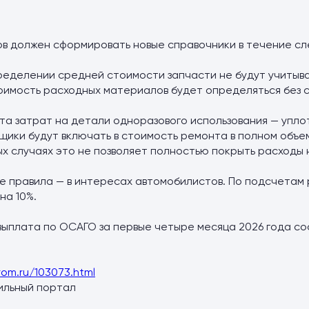
в должен сформировать новые справочники в течение сл
ределении средней стоимости запчасти не будут учитыват
оимость расходных материалов будет определяться без с
ы
та затрат на детали одноразового использования — упло
щики будут включать в стоимость ремонта в полном объем
ых случаях это не позволяет полностью покрыть расходы 
е правила — в интересах автомобилистов. По подсчетам 
на 10%.
ыплата по ОСАГО за первые четыре месяца 2026 года сост
rom.ru/103073.html
ильный портал