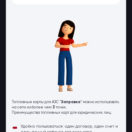
Оптовые поставки
Топливо и автомасла по оптовым
ценам
Страхование
Страхование физических лиц
Страхование юридических лиц
Страховые компании
Электронные перевозочные
документы
Вопрос-ответ
Контакты
Топливные карты для АЗС "
Заправка
" можно использовать
на сети из более чем
3
точек.
Преимущества топливных карт для юридических лиц:
Удобно пользоваться: один договор, один счет и