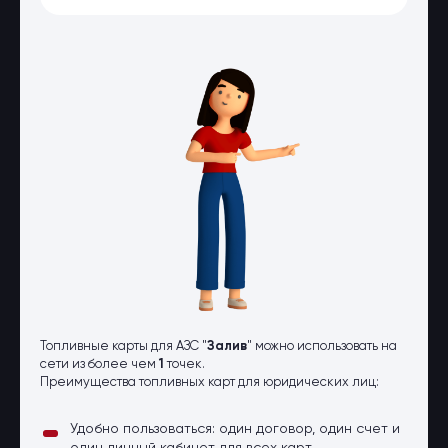
Оптовые поставки
Топливо и автомасла по оптовым
ценам
Страхование
Страхование физических лиц
Страхование юридических лиц
Страховые компании
Электронные перевозочные
документы
Вопрос-ответ
Контакты
Топливные карты для АЗС "
Залив
" можно использовать на
сети из более чем
1
точек.
Преимущества топливных карт для юридических лиц:
Удобно пользоваться: один договор, один счет и