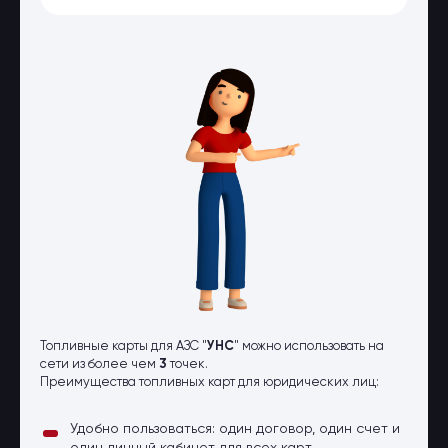
Оптовые поставки
Топливо и автомасла по оптовым
ценам
Страхование
Страхование физических лиц
Страхование юридических лиц
Страховые компании
Электронные перевозочные
документы
Вопрос-ответ
Контакты
Топливные карты для АЗС "
УНС
" можно использовать на
сети из более чем
3
точек.
Преимущества топливных карт для юридических лиц:
Удобно пользоваться: один договор, один счет и