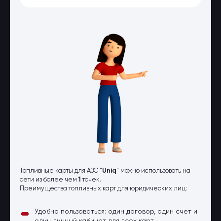
Оптовые поставки
Топливо и автомасла по оптовым
ценам
Страхование
Страхование физических лиц
Страхование юридических лиц
Страховые компании
Электронные перевозочные
документы
Вопрос-ответ
Контакты
Топливные карты для АЗС "
Uniq
" можно использовать на
сети из более чем
1
точек.
Преимущества топливных карт для юридических лиц:
Удобно пользоваться: один договор, один счет и