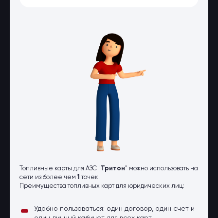
Оптовые поставки
Топливо и автомасла по оптовым
ценам
Страхование
Страхование физических лиц
Страхование юридических лиц
Страховые компании
Электронные перевозочные
документы
Вопрос-ответ
Контакты
Топливные карты для АЗС "
Тритон
" можно использовать на
сети из более чем
1
точек.
Преимущества топливных карт для юридических лиц:
Удобно пользоваться: один договор, один счет и