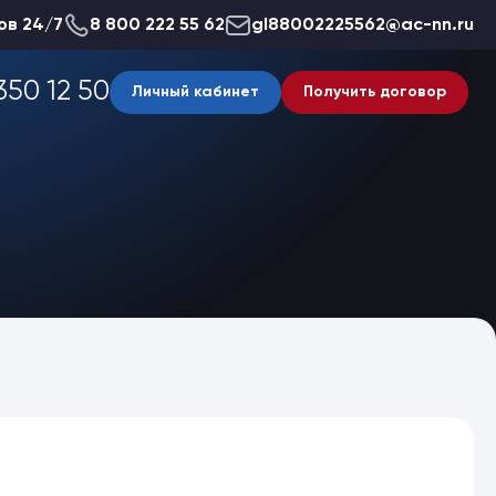
ов 24/7
8 800 222 55 62
gl88002225562@ac-nn.ru
350 12 50
Личный кабинет
Получить договор