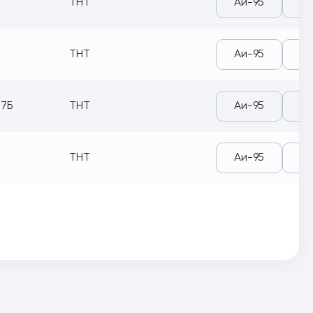
ТНТ
Аи-95
Аи
ТНТ
Аи-95
Аи
17Б
ТНТ
Аи-95
Аи
ТНТ
Аи-95
Аи