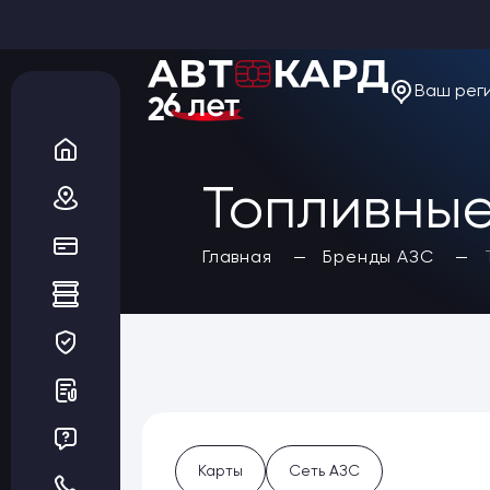
Ваш рег
О компании
Новости
Акции
Вакансии
Топливные
Благотворительность
Отзывы
Статьи
Да, верно
Главная
Бренды АЗС
Сеть АЗС
Топливные карты
Заказать карты
Получить выгоду
Регионы
Бренды АЗС
Мойки
Шиномонтаж
Ремонт и ТО
Карты
Сеть АЗС