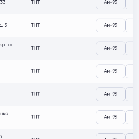
 33
ТНТ
Аи-95
Аи
. 5
ТНТ
Аи-95
Аи
мкр-он
ТНТ
Аи-95
Аи
ТНТ
Аи-95
Аи
ТНТ
Аи-95
Аи
инка,
ТНТ
Аи-95
Аи
п