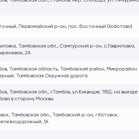
ов, Тамбовская обл., г.Тамбов, мкр. Слобода, ул. Мичуринс
точный, Первомайский р-он, пос. Восточный (Хоботово)
иловка, Тамбовская обл., Сампурский р-он, с.Гавриловка,
иреневая, 2А
бов, Тамбовская область, Тамбовский район, Микрорайон
ерный, Тамбовская Окружная дорога
ов, Тамбовская обл., г.Тамбов, ул.Киквидзе, 118Д, на выезде 
бова в сторону Москвы
вск, Тамбовская обл., Тамбовский р-он, г.Котовск,
Железнодорожный, 1А