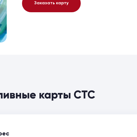
Заказать карту
пливные карты СТС
рес