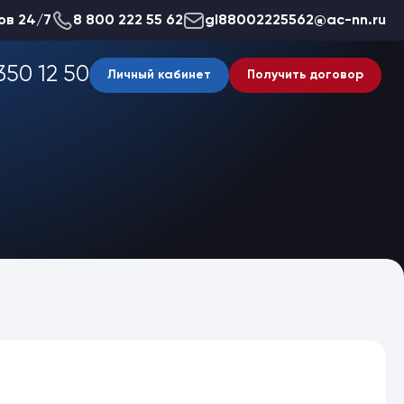
ов 24/7
8 800 222 55 62
gl88002225562@ac-nn.ru
350 12 50
Личный кабинет
Получить договор