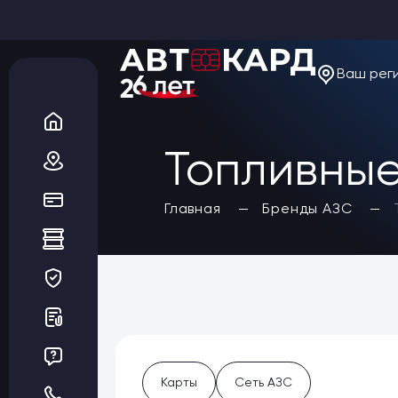
Ваш рег
О компании
Новости
Акции
Вакансии
Топливные
Благотворительность
Отзывы
Статьи
Да, верно
Главная
Бренды АЗС
Сеть АЗС
Топливные карты
Заказать карты
Получить выгоду
Регионы
Бренды АЗС
Мойки
Шиномонтаж
Ремонт и ТО
Карты
Сеть АЗС