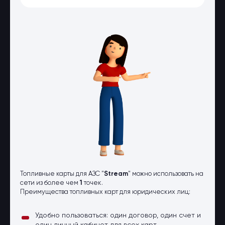
Оптовые поставки
Топливо и автомасла по оптовым
ценам
Страхование
Страхование физических лиц
Страхование юридических лиц
Страховые компании
Электронные перевозочные
документы
Вопрос-ответ
Контакты
Топливные карты для АЗС "
Stream
" можно использовать на
сети из более чем
1
точек.
Преимущества топливных карт для юридических лиц:
Удобно пользоваться: один договор, один счет и