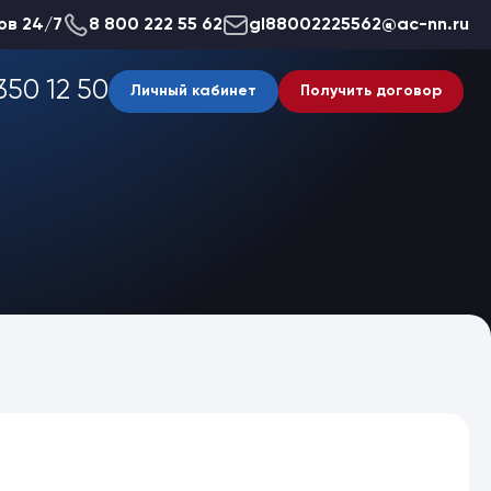
ов 24/7
8 800 222 55 62
gl88002225562@ac-nn.ru
350 12 50
Личный кабинет
Получить договор