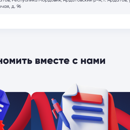
тов, Республика Мордовия, Ардатовский р-н, г. Ардатов, 
чая, д. 96
номить вместе с нами