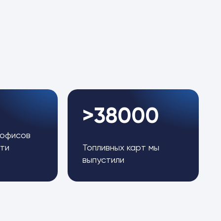
>38000
 офисов
ти
Топливных карт мы
выпустили