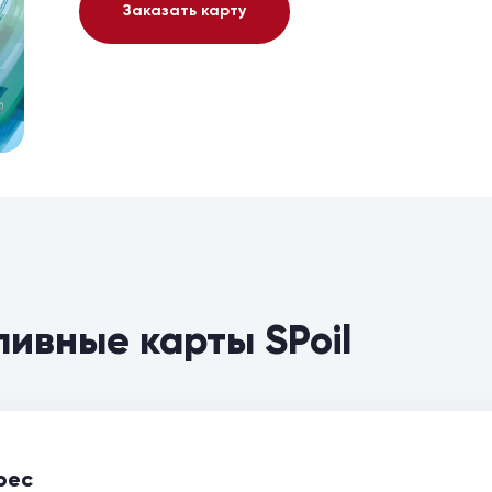
Заказать карту
ливные карты SPoil
рес