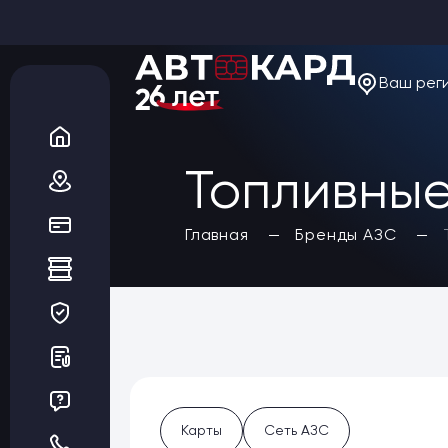
Ваш рег
О компании
Новости
Акции
Вакансии
Топливные
Благотворительность
Отзывы
Статьи
Да, верно
Главная
Бренды АЗС
Сеть АЗС
Топливные карты
Заказать карты
Получить выгоду
Регионы
Бренды АЗС
Мойки
Шиномонтаж
Ремонт и ТО
Карты
Сеть АЗС