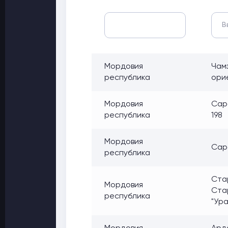
Мордовия
Чамз
республика
орие
Мордовия
Сара
республика
198
Мордовия
Сар
республика
Ста
Мордовия
Стар
республика
"Ура