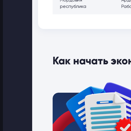
Мордовия
Арда
республика
Рабо
Как начать эко