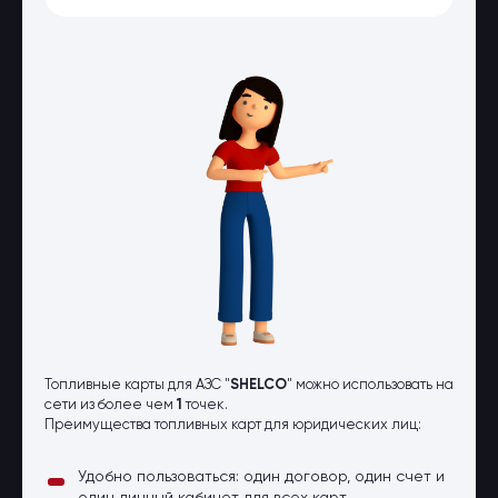
Оптовые поставки
Топливо и автомасла по оптовым
ценам
Страхование
Страхование физических лиц
Страхование юридических лиц
Страховые компании
Электронные перевозочные
документы
Вопрос-ответ
Контакты
Топливные карты для АЗС "
SHELCO
" можно использовать на
сети из более чем
1
точек.
Преимущества топливных карт для юридических лиц:
Удобно пользоваться: один договор, один счет и