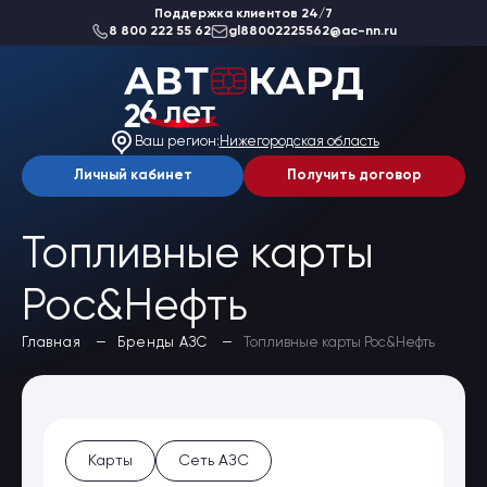
Поддержка клиентов 24/7
8 800 222 55 62
gl88002225562@ac-nn.ru
О компании
Новости
Ваш регион:
Нижегородская область
Акции
Вакансии
Личный кабинет
Получить договор
Благотворительность
Отзывы
Статьи
Топливные карты
Сеть АЗС
Рос&Нефть
Топливные карты
Да, верно
Заказать карты
Главная
Бренды АЗС
Топливные карты Рос&Нефть
Получить выгоду
Выбрать другой
Регионы
Бренды АЗС
Мойки
Шиномонтаж
Ремонт и ТО
Карты
Сеть АЗС