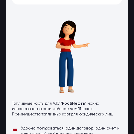
Оптовые поставки
Топливо и автомасла по оптовым
ценам
Страхование
Страхование физических лиц
Страхование юридических лиц
Страховые компании
Электронные перевозочные
документы
Вопрос-ответ
Контакты
Топливные карты для АЗС "
Рос&Нефть
" можно
использовать на сети из более чем
11
точек.
Преимущества топливных карт для юридических лиц:
Удобно пользоваться: один договор, один счет и