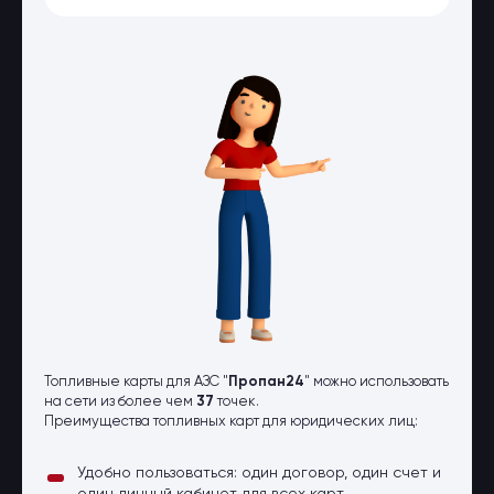
Оптовые поставки
Топливо и автомасла по оптовым
ценам
Страхование
Страхование физических лиц
Страхование юридических лиц
Страховые компании
Электронные перевозочные
документы
Вопрос-ответ
Контакты
Топливные карты для АЗС "
Пропан24
" можно использовать
на сети из более чем
37
точек.
Преимущества топливных карт для юридических лиц:
Удобно пользоваться: один договор, один счет и