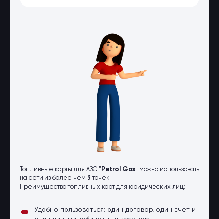
Оптовые поставки
Топливо и автомасла по оптовым
ценам
Страхование
Страхование физических лиц
Страхование юридических лиц
Страховые компании
Электронные перевозочные
документы
Вопрос-ответ
Контакты
Топливные карты для АЗС "
Petrol Gas
" можно использовать
на сети из более чем
3
точек.
Преимущества топливных карт для юридических лиц:
Удобно пользоваться: один договор, один счет и