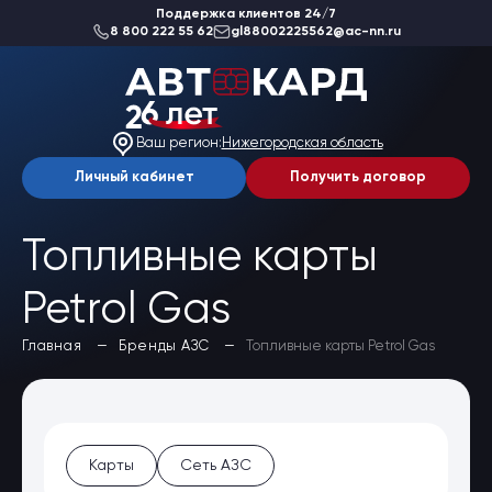
Поддержка клиентов 24/7
8 800 222 55 62
gl88002225562@ac-nn.ru
О компании
Новости
Ваш регион:
Нижегородская область
Акции
Вакансии
Личный кабинет
Получить договор
Благотворительность
Отзывы
Статьи
Топливные карты
Сеть АЗС
Petrol Gas
Топливные карты
Да, верно
Заказать карты
Главная
Бренды АЗС
Топливные карты Petrol Gas
Получить выгоду
Выбрать другой
Регионы
Бренды АЗС
Мойки
Шиномонтаж
Ремонт и ТО
Карты
Сеть АЗС