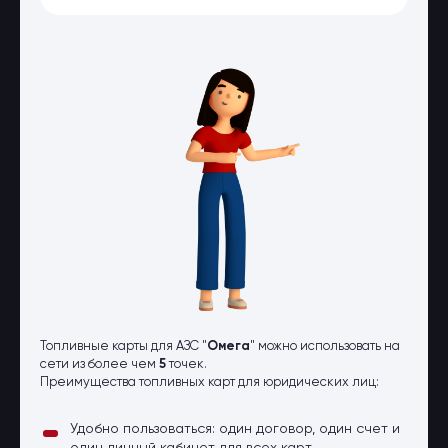
Оптовые поставки
Топливо и автомасла по оптовым
ценам
Страхование
Страхование физических лиц
Страхование юридических лиц
Страховые компании
Электронные перевозочные
документы
Вопрос-ответ
Контакты
Топливные карты для АЗС "
Омега
" можно использовать на
сети из более чем
5
точек.
Преимущества топливных карт для юридических лиц:
Удобно пользоваться: один договор, один счет и