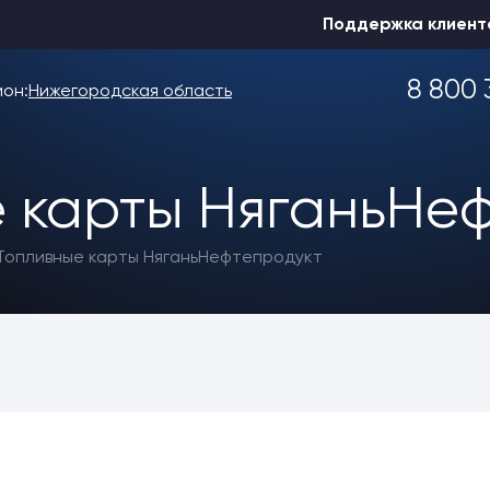
Поддержка клиент
8 800 
ион:
Нижегородская область
 карты НяганьНе
Выбрать другой
Топливные карты НяганьНефтепродукт