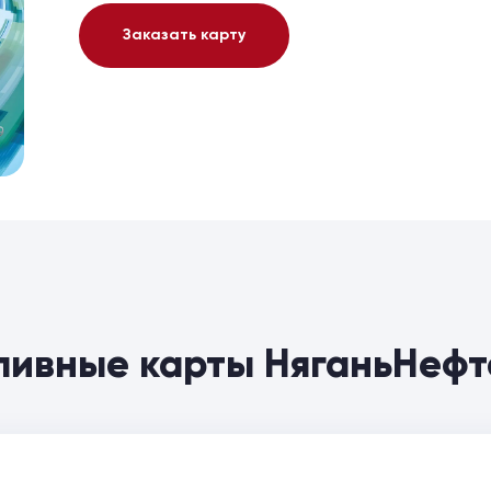
Заказать карту
пливные карты НяганьНеф