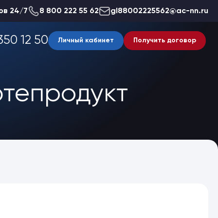
ов 24/7
8 800 222 55 62
gl88002225562@ac-nn.ru
350 12 50
Личный кабинет
Получить договор
фтепродукт