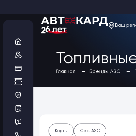
Ваш рег
О компании
Новости
Акции
Вакансии
Топливные
Благотворительность
Отзывы
Статьи
Да, верно
Главная
Бренды АЗС
Сеть АЗС
Топливные карты
Заказать карты
Получить выгоду
Регионы
Бренды АЗС
Мойки
Шиномонтаж
Ремонт и ТО
Карты
Сеть АЗС