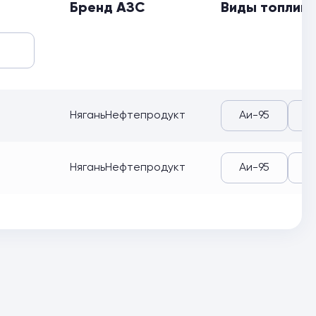
Бренд АЗС
Виды топлив
НяганьНефтепродукт
Аи-95
А
НяганьНефтепродукт
Аи-95
А