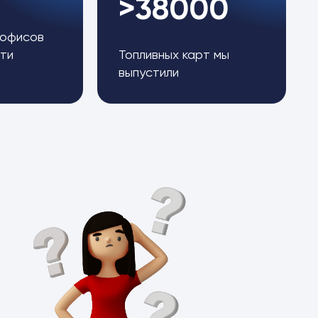
>38000
 офисов
ти
Топливных карт мы
выпустили