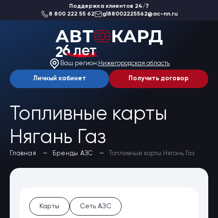
Поддержка клиентов 24/7
8 800 222 55 62
gl88002225562@ac-nn.ru
О компании
Новости
Ваш регион:
Нижегородская область
Акции
Вакансии
Личный кабинет
Получить договор
Благотворительность
Отзывы
Статьи
Топливные карты
Сеть АЗС
Нягань Газ
Топливные карты
Да, верно
Заказать карты
Главная
Бренды АЗС
Топливные карты Нягань Газ
Получить выгоду
Выбрать другой
Регионы
Бренды АЗС
Мойки
Шиномонтаж
Ремонт и ТО
Карты
Сеть АЗС