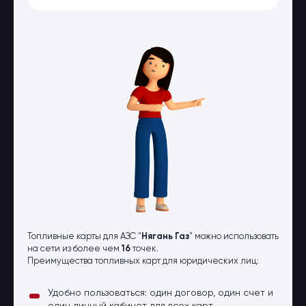
Оптовые поставки
Топливо и автомасла по оптовым
ценам
Страхование
Страхование физических лиц
Страхование юридических лиц
Страховые компании
Электронные перевозочные
документы
Вопрос-ответ
Контакты
Топливные карты для АЗС "
Нягань Газ
" можно использовать
на сети из более чем
16
точек.
Преимущества топливных карт для юридических лиц:
Удобно пользоваться: один договор, один счет и