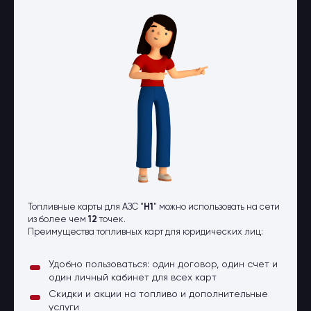
Оптовые поставки
Топливо и автомасла по оптовым
ценам
Страхование
Страхование физических лиц
Страхование юридических лиц
Страховые компании
Электронные перевозочные
документы
Вопрос-ответ
Контакты
Топливные карты для АЗС "
Н1
" можно использовать на сети
из более чем
12
точек.
Преимущества топливных карт для юридических лиц:
Удобно пользоваться: один договор, один счет и
один личный кабинет для всех карт
Скидки и акции на топливо и дополнительные
услуги