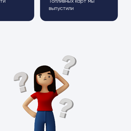
ти
Топливных карт мы
выпустили