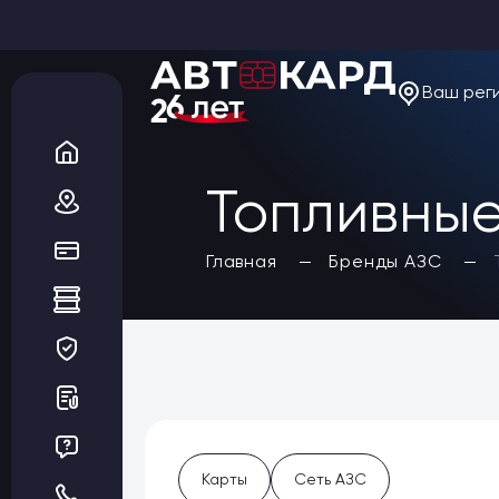
Ваш рег
О компании
Новости
Акции
Вакансии
Топливные
Благотворительность
Отзывы
Статьи
Да, верно
Главная
Бренды АЗС
Сеть АЗС
Топливные карты
Заказать карты
Получить выгоду
Регионы
Бренды АЗС
Мойки
Шиномонтаж
Ремонт и ТО
Карты
Сеть АЗС