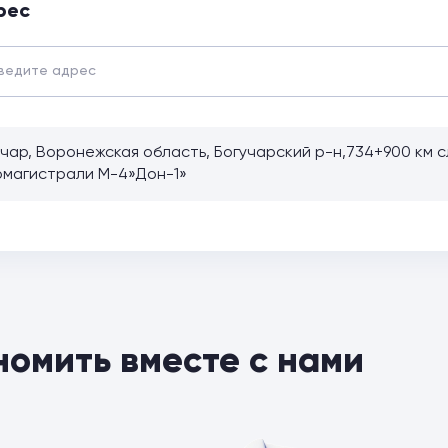
рес
учар, Воронежская область, Богучарский р-н,734+900 км 
омагистрали М-4»Дон-1»
номить вместе с нами