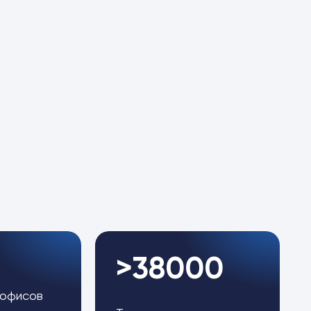
>38000
 офисов