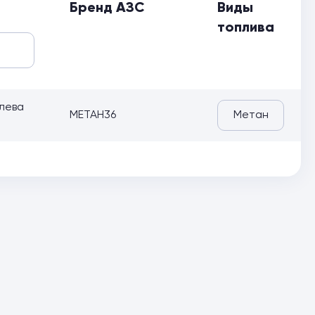
Бренд АЗС
Виды
топлива
слева
МЕТАН36
Метан