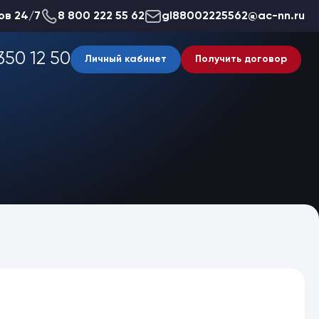
ов 24/7
8 800 222 55 62
gl88002225562@ac-nn.ru
350 12 50
Личный кабинет
Получить договор