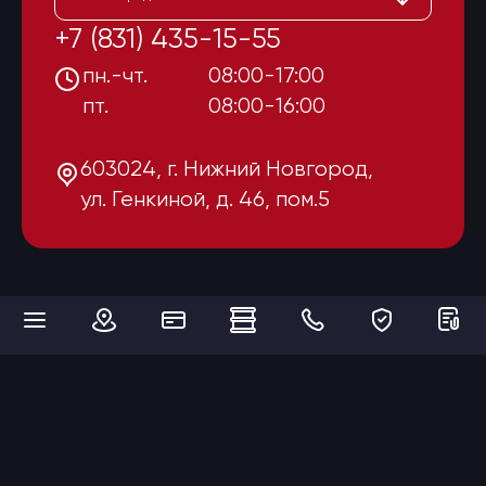
+7 (831) 435-15-55
пн.-чт.
08:00-17:00
пт.
08:00-16:00
603024, г. Нижний Новгород,
ул. Генкиной, д. 46, пом.5
Мы используем cookies для того, чтобы сделать наш сайт максимально
удобным и функциональным для пользователей. Продолжая
пользоваться нашим веб-сайтом, Вы выражаете своё согласие на
обработку Ваших персональных данных с использованием интернет-
сервиса Yandex Metrica.
Выберите настройки cookie
Минимальные
Аналитические/Функциональные