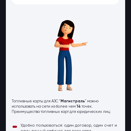
Оптовые поставки
Топливо и автомасла по оптовым
ценам
Страхование
Страхование физических лиц
Страхование юридических лиц
Страховые компании
Электронные перевозочные
документы
Вопрос-ответ
Контакты
Топливные карты для АЗС "
Магистраль
" можно
использовать на сети из более чем
14
точек.
Преимущества топливных карт для юридических лиц:
Удобно пользоваться: один договор, один счет и