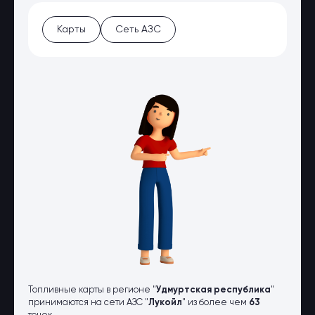
Оптовые поставки
Топливо и автомасла по оптовым
Карты
Сеть АЗС
ценам
Страхование
Страхование физических лиц
Страхование юридических лиц
Страховые компании
Электронные перевозочные
документы
Вопрос-ответ
Контакты
Топливные карты в регионе "
Удмуртская республика
"
принимаются на сети АЗС "
Лукойл
" из более чем
63