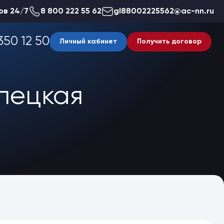
ов 24/7
8 800 222 55 62
gl88002225562@ac-nn.ru
350 12 50
Личный кабинет
Получить договор
пецкая