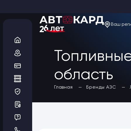
Ваш рег
О компании
Новости
Акции
Вакансии
Топливные
Благотворительность
Отзывы
Статьи
Да, верно
область
Сеть АЗС
Топливные карты
Заказать карты
Главная
Бренды АЗС
Получить выгоду
Регионы
Бренды АЗС
Мойки
Шиномонтаж
Ремонт и ТО