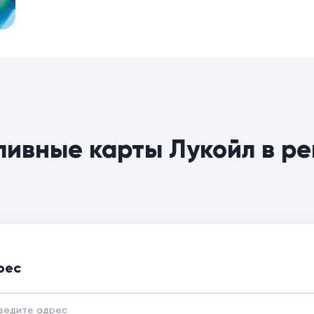
ливные карты Лукойл в р
рес