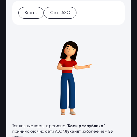
Оптовые поставки
Топливо и автомасла по оптовым
Карты
Сеть АЗС
ценам
Страхование
Страхование физических лиц
Страхование юридических лиц
Страховые компании
Электронные перевозочные
документы
Вопрос-ответ
Контакты
Топливные карты в регионе "
Коми республика
"
принимаются на сети АЗС "
Лукойл
" из более чем
53