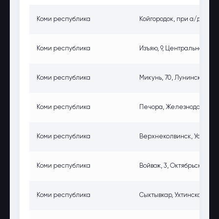
Коми республика
Койгородок, при а/д Койг
Коми республика
Изъяю, 9, Центральная ул.
Коми республика
Микунь, 70, Лунинская ул.
Коми республика
Печора, Железнодорожная у
Коми республика
Верхнеколвинск, Усински
Коми республика
Войвож, 3, Октябрьская ул.
Коми республика
Сыктывкар, Ухтинское ш., 1