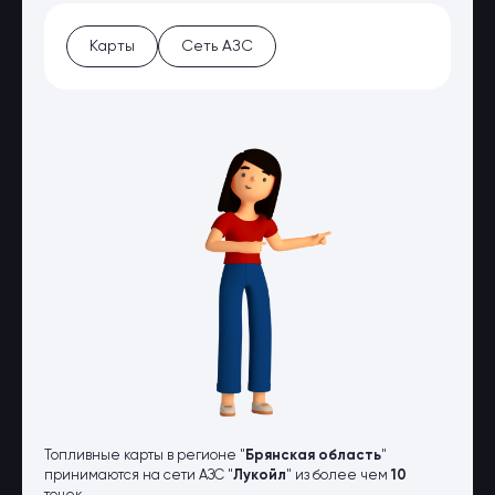
Оптовые поставки
Топливо и автомасла по оптовым
Карты
Сеть АЗС
ценам
Страхование
Страхование физических лиц
Страхование юридических лиц
Страховые компании
Электронные перевозочные
документы
Вопрос-ответ
Контакты
Топливные карты в регионе "
Брянская область
"
принимаются на сети АЗС "
Лукойл
" из более чем
10