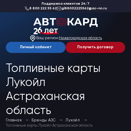
Поддержка клиентов 24/7
8 800 222 55 62
gl88002225562@ac-nn.ru
О компании
Новости
Ваш регион:
Нижегородская область
Акции
Вакансии
Личный кабинет
Получить договор
Благотворительность
Отзывы
Статьи
Топливные карты
Сеть АЗС
Лукойл
Топливные карты
Да, верно
Заказать карты
Астраханская
Получить выгоду
Выбрать другой
Регионы
Бренды АЗС
область
Мойки
Шиномонтаж
Главная
Бренды АЗС
Лукойл
Ремонт и ТО
Топливные карты Лукойл Астраханская область