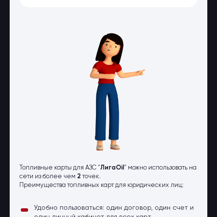
Оптовые поставки
Топливо и автомасла по оптовым
ценам
Страхование
Страхование физических лиц
Страхование юридических лиц
Страховые компании
Электронные перевозочные
документы
Вопрос-ответ
Контакты
Топливные карты для АЗС "
ЛигаOil
" можно использовать на
сети из более чем
2
точек.
Преимущества топливных карт для юридических лиц:
Удобно пользоваться: один договор, один счет и