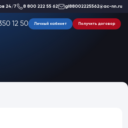
ов 24/7
8 800 222 55 62
gl88002225562@ac-nn.ru
350 12 50
Личный кабинет
Получить договор