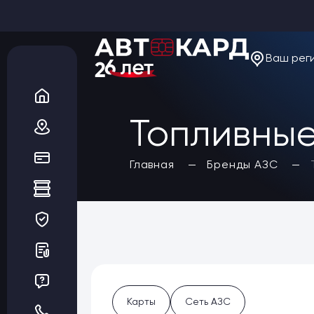
Ваш рег
О компании
Новости
Акции
Вакансии
Топливные
Благотворительность
Отзывы
Статьи
Да, верно
Главная
Бренды АЗС
Сеть АЗС
Топливные карты
Заказать карты
Получить выгоду
Регионы
Бренды АЗС
Мойки
Шиномонтаж
Ремонт и ТО
Карты
Сеть АЗС