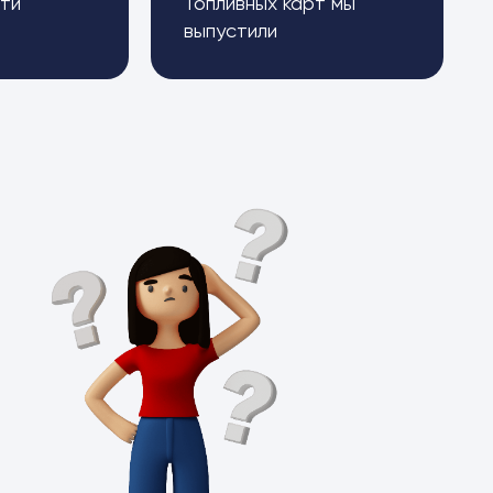
ти
Топливных карт мы
выпустили