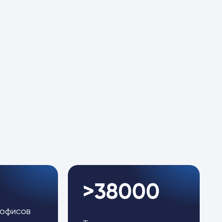
>38000
 офисов