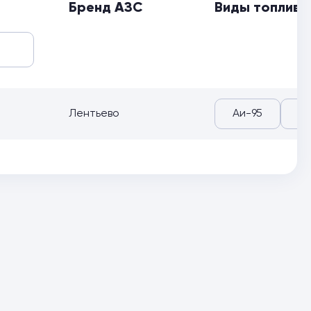
Бренд АЗС
Виды топлива
Лентьево
Аи-95
Аи