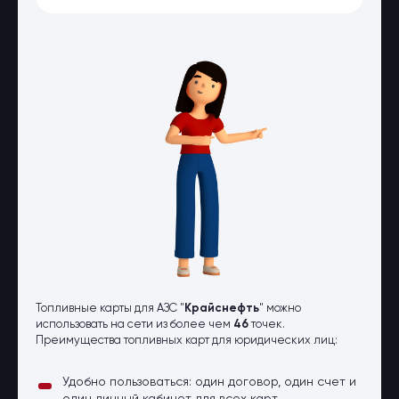
Оптовые поставки
Топливо и автомасла по оптовым
ценам
Страхование
Страхование физических лиц
Страхование юридических лиц
Страховые компании
Электронные перевозочные
документы
Вопрос-ответ
Контакты
Топливные карты для АЗС "
Крайснефть
" можно
использовать на сети из более чем
46
точек.
Преимущества топливных карт для юридических лиц:
Удобно пользоваться: один договор, один счет и