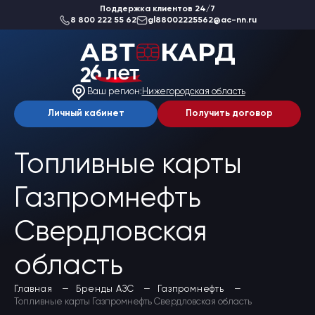
Поддержка клиентов 24/7
8 800 222 55 62
gl88002225562@ac-nn.ru
О компании
Новости
Ваш регион:
Нижегородская область
Акции
Вакансии
Личный кабинет
Получить договор
Благотворительность
Отзывы
Статьи
Топливные карты
Сеть АЗС
Газпромнефть
Топливные карты
Да, верно
Заказать карты
Свердловская
Получить выгоду
Выбрать другой
Регионы
Бренды АЗС
область
Мойки
Шиномонтаж
Главная
Бренды АЗС
Газпромнефть
Ремонт и ТО
Топливные карты Газпромнефть Свердловская область