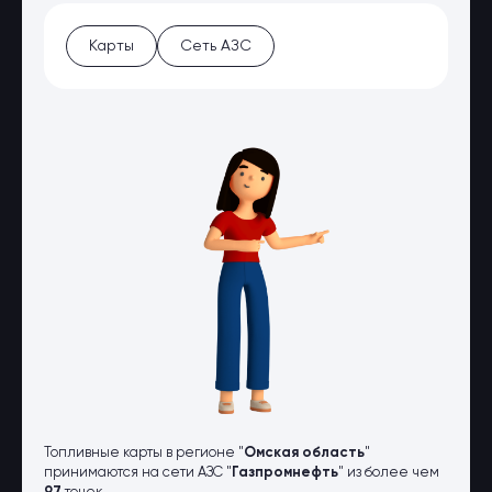
Оптовые поставки
Топливо и автомасла по оптовым
Карты
Сеть АЗС
ценам
Страхование
Страхование физических лиц
Страхование юридических лиц
Страховые компании
Электронные перевозочные
документы
Вопрос-ответ
Контакты
Топливные карты в регионе "
Омская область
"
принимаются на сети АЗС "
Газпромнефть
" из более чем