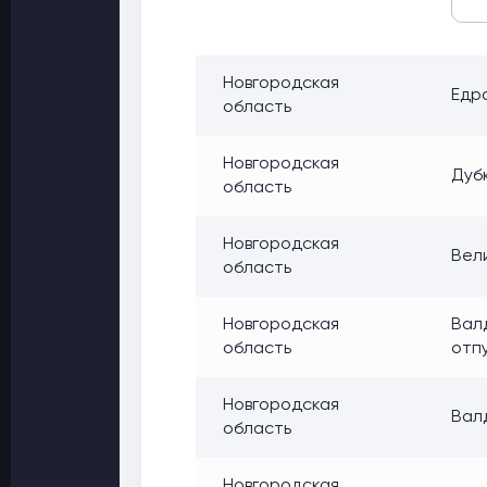
Новгородская
Едро
область
Новгородская
Дуб
область
Новгородская
Вели
область
Новгородская
Валд
область
отпу
Новгородская
Валд
область
Новгородская