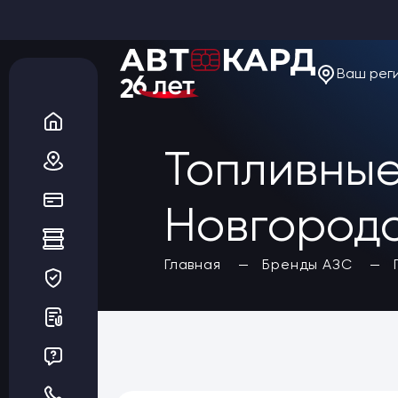
Ваш рег
О компании
Новости
Акции
Вакансии
Топливные
Благотворительность
Отзывы
Статьи
Да, верно
Новгородс
Сеть АЗС
Топливные карты
Заказать карты
Главная
Бренды АЗС
Получить выгоду
Регионы
Бренды АЗС
Мойки
Шиномонтаж
Ремонт и ТО