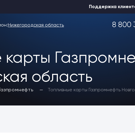
Поддержка клиент
8 800 
ион:
Нижегородская область
 карты Газпромн
Выбрать другой
кая область
Газпромнефть
Топливные карты Газпромнефть Новг