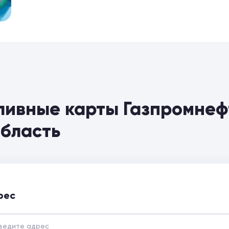
ливные карты Газпромнеф
область
рес