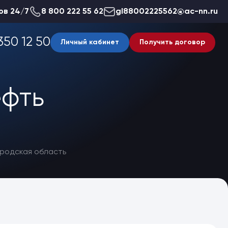
ов 24/7
8 800 222 55 62
gl88002225562@ac-nn.ru
350 12 50
Личный кабинет
Получить договор
ефть
ородская область