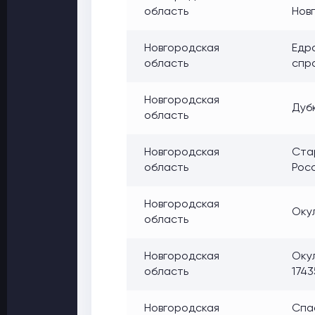
область
Новг
Новгородская
Едро
область
спр
Новгородская
Дубк
область
Новгородская
Стар
область
Росс
Новгородская
Окул
область
Новгородская
Окул
область
174
Новгородская
Спас