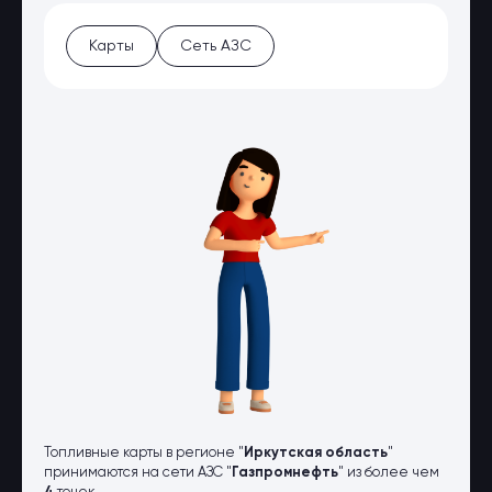
Оптовые поставки
Топливо и автомасла по оптовым
Карты
Сеть АЗС
ценам
Страхование
Страхование физических лиц
Страхование юридических лиц
Страховые компании
Электронные перевозочные
документы
Вопрос-ответ
Контакты
Топливные карты в регионе "
Иркутская область
"
принимаются на сети АЗС "
Газпромнефть
" из более чем