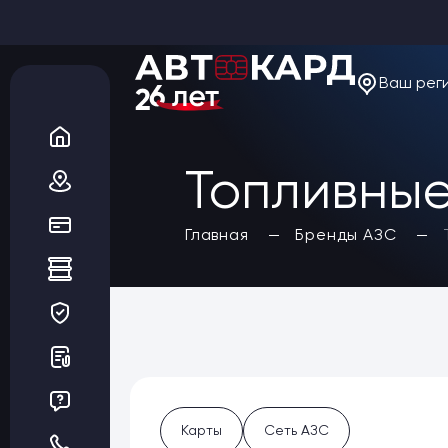
Ваш рег
О компании
Новости
Акции
Вакансии
Топливные
Благотворительность
Отзывы
Статьи
Да, верно
Главная
Бренды АЗС
Сеть АЗС
Топливные карты
Заказать карты
Получить выгоду
Регионы
Бренды АЗС
Мойки
Шиномонтаж
Ремонт и ТО
Карты
Сеть АЗС