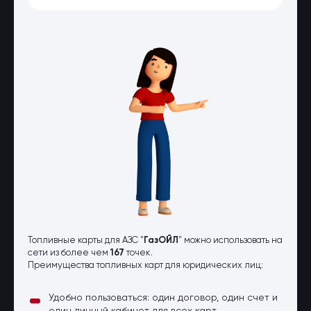
Оптовые поставки
Топливо и автомасла по оптовым
ценам
Страхование
Страхование физических лиц
Страхование юридических лиц
Страховые компании
Электронные перевозочные
документы
Вопрос-ответ
Контакты
Топливные карты для АЗС "
ГазОЙЛ
" можно использовать на
сети из более чем
167
точек.
Преимущества топливных карт для юридических лиц:
Удобно пользоваться: один договор, один счет и