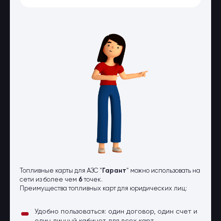
Оптовые поставки
Топливо и автомасла по оптовым
ценам
Страхование
Страхование физических лиц
Страхование юридических лиц
Страховые компании
Электронные перевозочные
документы
Вопрос-ответ
Контакты
Топливные карты для АЗС "
Гарант
" можно использовать на
сети из более чем
6
точек.
Преимущества топливных карт для юридических лиц:
Удобно пользоваться: один договор, один счет и