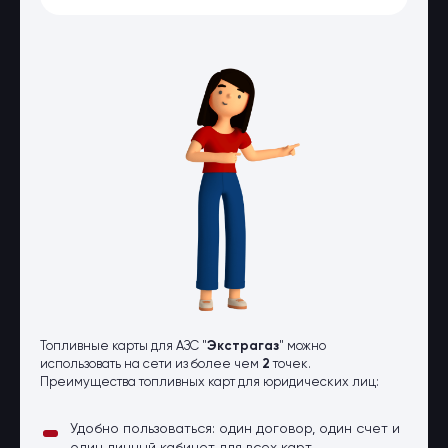
Оптовые поставки
Топливо и автомасла по оптовым
ценам
Страхование
Страхование физических лиц
Страхование юридических лиц
Страховые компании
Электронные перевозочные
документы
Вопрос-ответ
Контакты
Топливные карты для АЗС "
Экстрагаз
" можно
использовать на сети из более чем
2
точек.
Преимущества топливных карт для юридических лиц:
Удобно пользоваться: один договор, один счет и