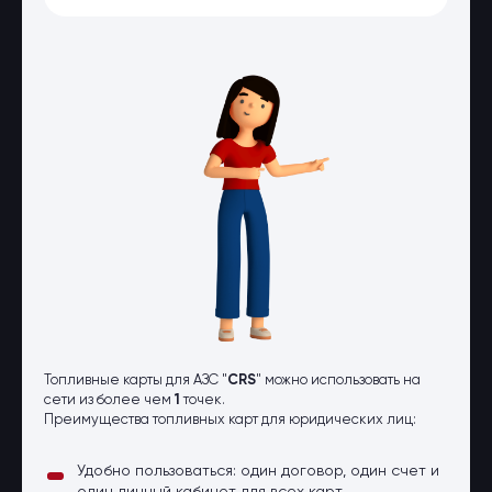
Оптовые поставки
Топливо и автомасла по оптовым
ценам
Страхование
Страхование физических лиц
Страхование юридических лиц
Страховые компании
Электронные перевозочные
документы
Вопрос-ответ
Контакты
Топливные карты для АЗС "
CRS
" можно использовать на
сети из более чем
1
точек.
Преимущества топливных карт для юридических лиц:
Удобно пользоваться: один договор, один счет и