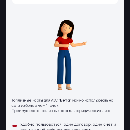
Оптовые поставки
Топливо и автомасла по оптовым
ценам
Страхование
Страхование физических лиц
Страхование юридических лиц
Страховые компании
Электронные перевозочные
документы
Вопрос-ответ
Контакты
Топливные карты для АЗС "
Бета
" можно использовать на
сети из более чем
1
точек.
Преимущества топливных карт для юридических лиц:
Удобно пользоваться: один договор, один счет и