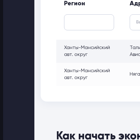
Регион
Ад
Ханты-Мансийский
Тали
авт. округ
Авиа
Ханты-Мансийский
Няга
авт. округ
Как начать эко