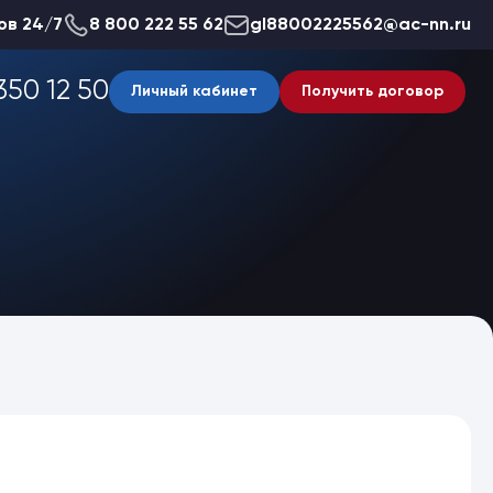
ов 24/7
8 800 222 55 62
gl88002225562@ac-nn.ru
350 12 50
Личный кабинет
Получить договор