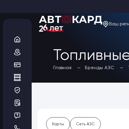
Ваш рег
О компании
Новости
Акции
Вакансии
Топливные
Благотворительность
Отзывы
Статьи
Да, верно
Главная
Бренды АЗС
Сеть АЗС
Топливные карты
Заказать карты
Получить выгоду
Регионы
Бренды АЗС
Мойки
Шиномонтаж
Ремонт и ТО
Карты
Сеть АЗС