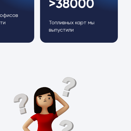
>38000
 офисов
ти
Топливных карт мы
выпустили