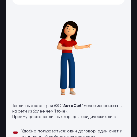
Оптовые поставки
Топливо и автомасла по оптовым
ценам
Страхование
Страхование физических лиц
Страхование юридических лиц
Страховые компании
Электронные перевозочные
документы
Вопрос-ответ
Контакты
Топливные карты для АЗС "
АвтоСиб
" можно использовать
на сети из более чем
1
точек.
Преимущества топливных карт для юридических лиц:
Удобно пользоваться: один договор, один счет и